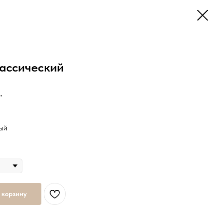
лассический
.
ый
 корзину