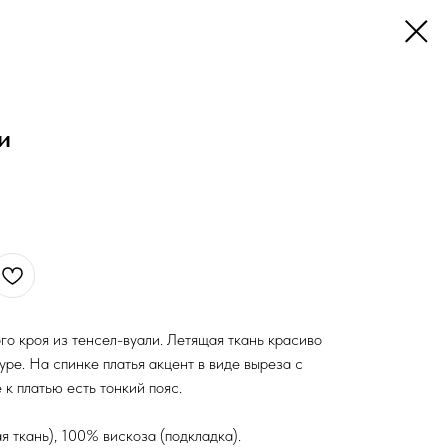
и
о кроя из тенсел-вуали. Летящая ткань красиво
уре. На спинке платья акцент в виде выреза с
 к платью есть тонкий пояс.
я ткань), 100% вискоза (подкладка).