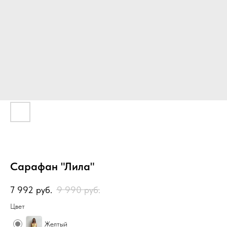
Сарафан "Лила"
7 992
руб.
9 990
руб.
Цвет
Желтый