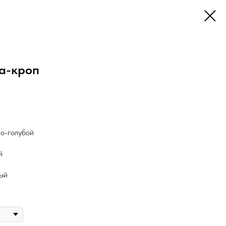
а-кроп
о-голубой
й
ый