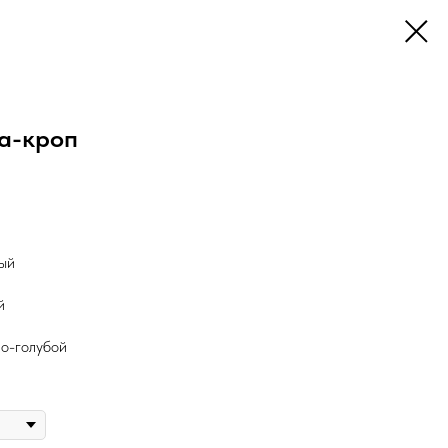
а-кроп
ый
й
о-голубой