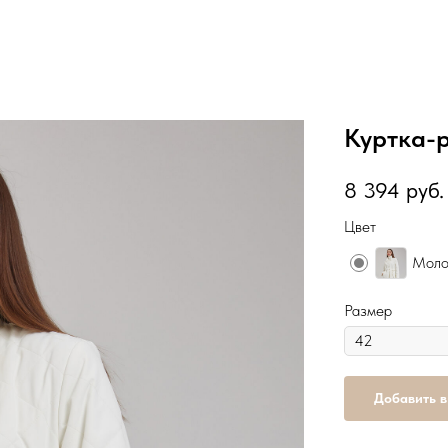
Куртка-
8 394
руб.
Цвет
Моло
Размер
Добавить в