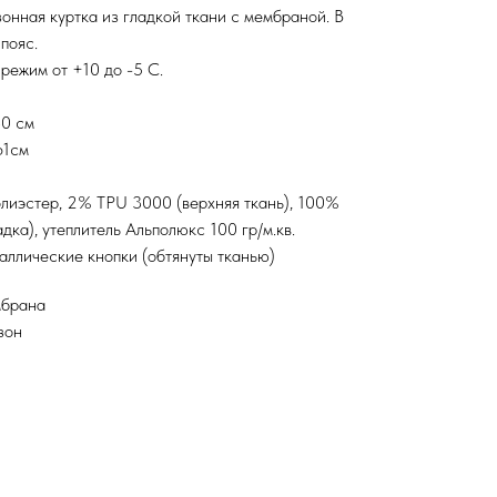
онная куртка из гладкой ткани с мембраной. В
пояс.
режим от +10 до -5 С.
80 см
61см
лиэстер, 2% TPU 3000 (верхняя ткань), 100%
дка), утеплитель Альполюкс 100 гр/м.кв.
аллические кнопки (обтянуты тканью)
мбрана
зон