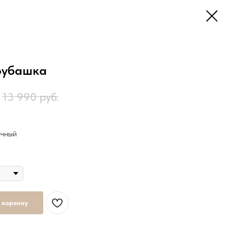
рубашка
13 990
руб.
чный
 корзину