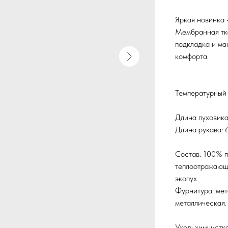
Яркая новинка 
Мембранная тка
подкладка и ма
комфорта.
Температурный 
Длина пуховика:
Длина рукава: 
Состав: 100% п
теплоотражающи
экопух
Фурнитура: мет
металлическая.
Уход: химчистк