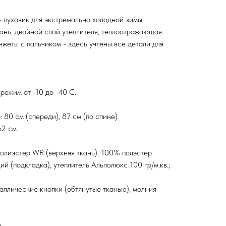
- пуховик для экстремально холодной зимы.
нь, двойной слой утеплителя, теплоотражающая
нжеты с пальчиком - здесь учтены все детали для
режим от -10 до -40 С.
 80 см (спереди), 87 см (по спине)
62 см
олиэстер WR (верхняя ткань), 100% полэстер
й (подкладка), утеплитель Альполюкс 100 гр/м.кв.;
аллические кнопки (обтянутые тканью), молния
а